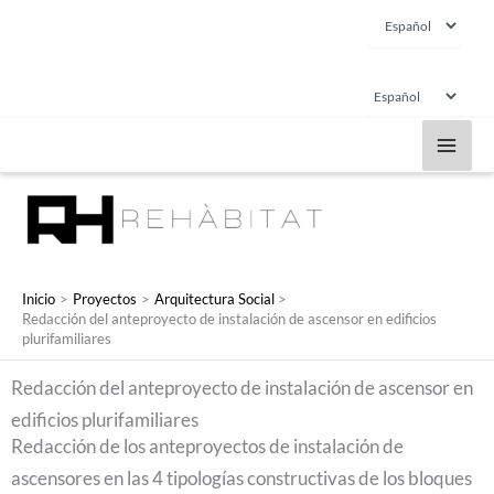
Elegir
Ir
un
al
idioma
contenido
Elegir
un
idioma
Inicio
Proyectos
Arquitectura Social
Redacción del anteproyecto de instalación de ascensor en edificios
plurifamiliares
Redacción del anteproyecto de instalación de ascensor en
edificios plurifamiliares
Redacción de los anteproyectos de instalación de
ascensores en las 4 tipologías constructivas de los bloques